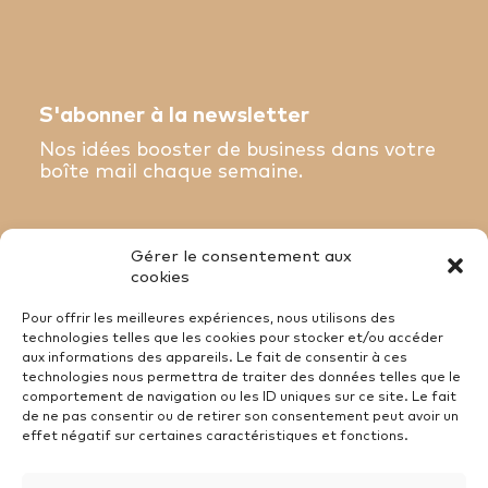
S'abonner à la newsletter
Nos idées booster de business dans votre
boîte mail chaque semaine.
Gérer le consentement aux
S'inscrire à la newsletter
cookies
Pour offrir les meilleures expériences, nous utilisons des
technologies telles que les cookies pour stocker et/ou accéder
aux informations des appareils. Le fait de consentir à ces
technologies nous permettra de traiter des données telles que le
comportement de navigation ou les ID uniques sur ce site. Le fait
Mentions Légales
de ne pas consentir ou de retirer son consentement peut avoir un
effet négatif sur certaines caractéristiques et fonctions.
Recrutement
Politique de cookies (UE)